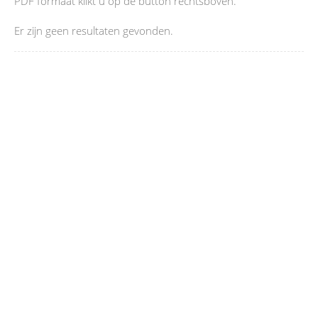
PDF formaat klikt u op de button rechtsboven.
Er zijn geen resultaten gevonden.