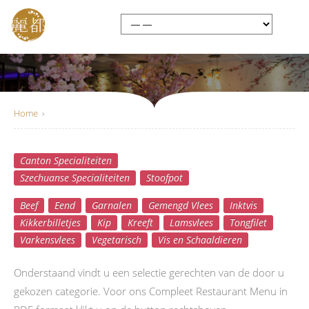
Home
›
Canton Specialiteiten
Compleet Menu
Szechuanse Specialiteiten
Stoofpot
Beef
Eend
Garnalen
Gemengd Vlees
Inktvis
Kikkerbilletjes
Kip
Kreeft
Lamsvlees
Tongfilet
Varkensvlees
Vegetarisch
Vis en Schaaldieren
Onderstaand vindt u een selectie gerechten van de door u
gekozen categorie. Voor ons Compleet Restaurant Menu in