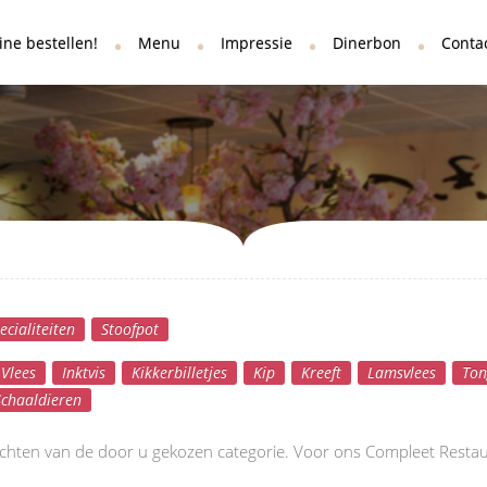
ine bestellen!
Menu
Impressie
Dinerbon
Conta
cialiteiten
Stoofpot
Vlees
Inktvis
Kikkerbilletjes
Kip
Kreeft
Lamsvlees
Ton
Schaaldieren
echten van de door u gekozen categorie. Voor ons Compleet Restau