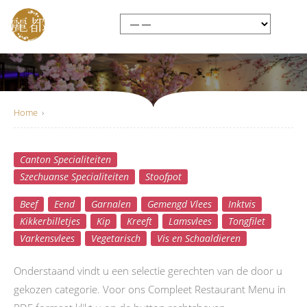
Home
›
Canton Specialiteiten
Compleet Menu
Szechuanse Specialiteiten
Stoofpot
Beef
Eend
Garnalen
Gemengd Vlees
Inktvis
Kikkerbilletjes
Kip
Kreeft
Lamsvlees
Tongfilet
Varkensvlees
Vegetarisch
Vis en Schaaldieren
Onderstaand vindt u een selectie gerechten van de door u
gekozen categorie. Voor ons Compleet Restaurant Menu in