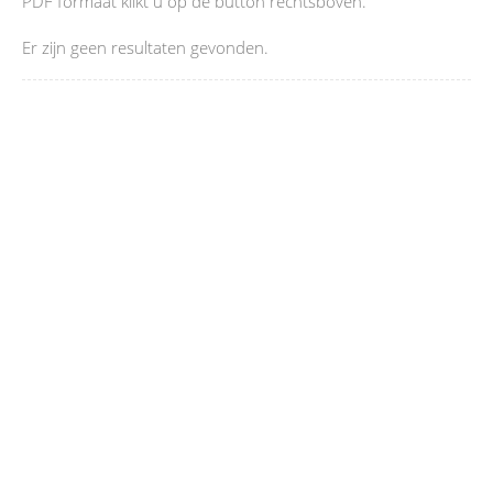
PDF formaat klikt u op de button rechtsboven.
Er zijn geen resultaten gevonden.