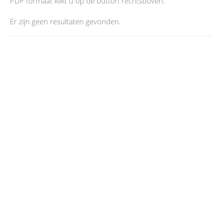
PDF formaat klikt u op de button rechtsboven.
Er zijn geen resultaten gevonden.