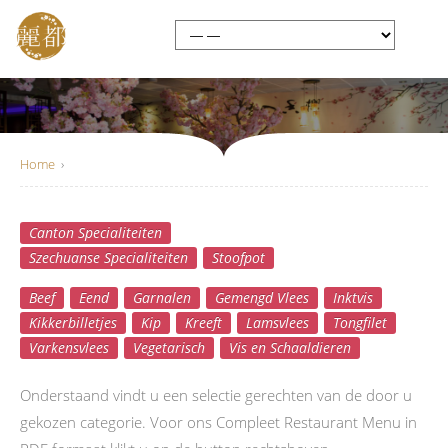
Home
›
Canton Specialiteiten
Compleet Menu
Szechuanse Specialiteiten
Stoofpot
Beef
Eend
Garnalen
Gemengd Vlees
Inktvis
Kikkerbilletjes
Kip
Kreeft
Lamsvlees
Tongfilet
Varkensvlees
Vegetarisch
Vis en Schaaldieren
Onderstaand vindt u een selectie gerechten van de door u
gekozen categorie. Voor ons Compleet Restaurant Menu in