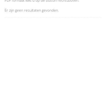
PDF formaat klikt u op de button rechtsboven.
Er zijn geen resultaten gevonden.