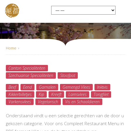
Home
›
Canton Specialiteiten
Compleet Menu
Szechuanse Specialiteiten
Stoofpot
Beef
Eend
Garnalen
Gemengd Vlees
Inktvis
Kikkerbilletjes
Kip
Kreeft
Lamsvlees
Tongfilet
Varkensvlees
Vegetarisch
Vis en Schaaldieren
Onderstaand vindt u een selectie gerechten van de door u
gekozen categorie. Voor ons Compleet Restaurant Menu in