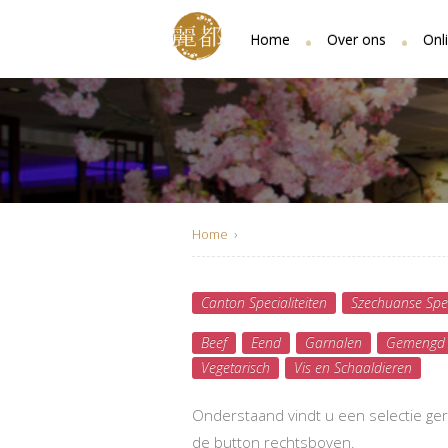
Home
Over ons
Onli
Home
›
Canton Specialiteiten
Szechuanse Spec
Beef
Eend
Garnalen
Gemengd 
Vegetarisch
Vis en Schaaldieren
Onderstaand vindt u een selectie ge
de button rechtsboven.