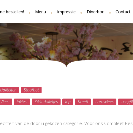
ne bestellen!
Menu
Impressie
Dinerbon
Contact
ialiteiten
Stoofpot
Vlees
Inktvis
Kikkerbilletjes
Kip
Kreeft
Lamsvlees
Tongfil
rechten van de door u gekozen categorie. Voor ons Compleet Rest