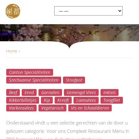
Home
›
Canton Specialiteiten
Compleet Menu
Szechuanse Specialiteiten
Stoofpot
Beef
Eend
Garnalen
Gemengd Vlees
Inktvis
Kikkerbilletjes
Kip
Kreeft
Lamsvlees
Tongfilet
Varkensvlees
Vegetarisch
Vis en Schaaldieren
Onderstaand vindt u een selectie gerechten van de door u
gekozen categorie. Voor ons Compleet Restaurant Menu in