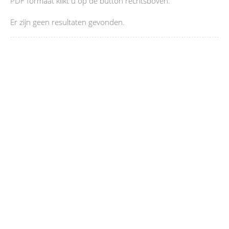
PDF formaat klikt u op de button rechtsboven.
Er zijn geen resultaten gevonden.