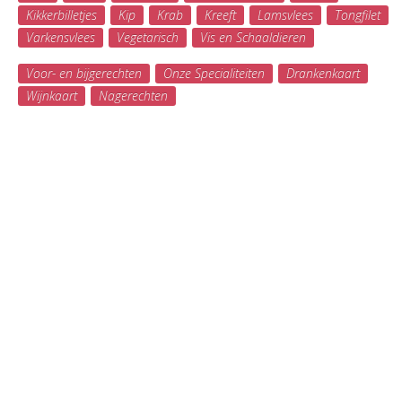
Kikkerbilletjes
Kip
Krab
Kreeft
Lamsvlees
Tongfilet
Varkensvlees
Vegetarisch
Vis en Schaaldieren
Voor- en bijgerechten
Onze Specialiteiten
Drankenkaart
Wijnkaart
Nagerechten