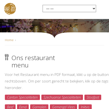
Home
›
Ons restaurant
Restaurant Menu
menu
Voor het Restaurant menu in PDF formaat, klikt u op de button
rechtsboven. Om per soort gerecht te bekijken, klik op de
tags
hieronder.
Canton Specialiteiten
Szechuanse Specialiteiten
Stoofpot
Beef
Eend
Garnalen
Gemengd Vlees
Inktvis